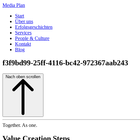
Media Plan
Start
Über uns
Erfolgsgeschichten
Services
People & Culture
Kontakt
Blog
f3f9bd99-25ff-4116-bc42-972367aab243
Nach oben scrollen
Together. As one.
Value Creation Steps