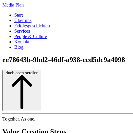
Media Plan
Start
Über uns
Erfolgsgeschichten
Services
People & Culture
Kontakt
Blog
ee78643b-9bd2-46df-a938-ccd5dc9a4098
Nach oben scrollen
Together. As one.
Value Creation Steps