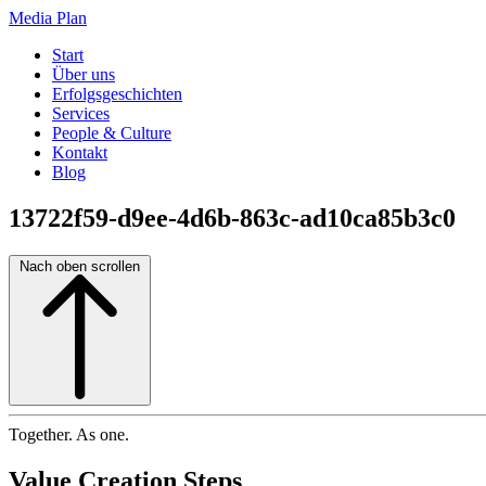
Media Plan
Start
Über uns
Erfolgsgeschichten
Services
People & Culture
Kontakt
Blog
13722f59-d9ee-4d6b-863c-ad10ca85b3c0
Nach oben scrollen
Together. As one.
Value Creation Steps